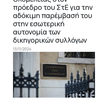
+
πρόεδρο του ΣτΕ για την
/".
αδόκιμη παρέμβασή του
This
στην εσωτερική
shortcut
activates
αυτονομία των
the
δικηγορικών συλλόγων
screen
reader
13/11/2024
to
help
you
navigate
and
interact
with
the
content.