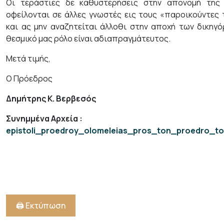
Οι τεράστιες δε καθυστερήσεις στην απονομή της 
οφείλονται σε άλλες γνωστές εις τους «παροικούντες τ
και ας μην αναζητείται άλλοθι στην αποχή των δικηγ
θεσμικό μας ρόλο είναι αδιαπραγμάτευτος.
Μετά τιμής,
Ο Πρόεδρος
Δημήτρης Κ. Βερβεσός
Συνημμένα Αρχεία
:
epistoli_proedroy_olomeleias_pros_ton_proedro_toy
🖨️ Εκτύπωση