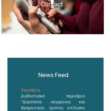
Contact
+
/".
This
shortcut
activates
the
screen
reader
to
help
you
navigate
News Feed
and
interact
with
Σεμινάρια
the
Διαδικτυακό σεμινάριο
content.
"Διαιτησία: σύγχρονος και
δεσμευτικός τρόπος επίλυσης