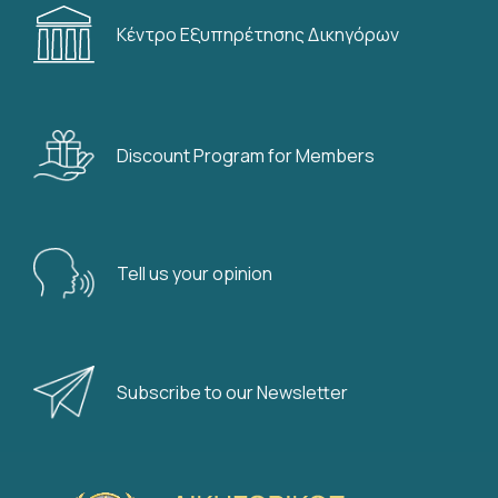
Digitalisation of criminal law
Κέντρο Εξυπηρέτησης Δικηγόρων
instruments
03/08/2026
Discount Program for Members
Ανακοινώσεις
Παράταση προθεσμίας
εξόφλησης ασφαλίστρων
Ομαδικού Ασφαλιστηρίου έως
Tell us your opinion
31/8/2026
31/07/2026
Subscribe to our Newsletter
Ασκούμενοι
ΠΡΟΣΚΛΗΣΗ ΓΙΑ ΤΗΝ ΠΡΑΚΤΙΚΗ
ΑΣΚΗΣΗ ΕΝΟΣ (1) ΥΠΟΨΗΦΙΟΥ
ΔΙΚΗΓΟΡΟΥ ΣΤΟ ΔΗΜΟ ΝΕΑΣ