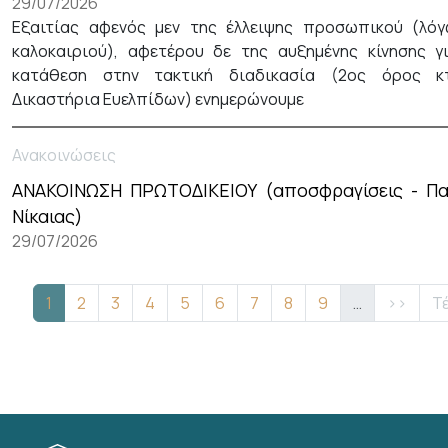
29/07/2026
Εξαιτίας αφενός μεν της έλλειψης προσωπικού (λό
καλοκαιριού), αφετέρου δε της αυξημένης κίνησης γ
κατάθεση στην τακτική διαδικασία (2ος όρος κτ
Δικαστήρια Ευελπίδων) ενημερώνουμε
Ανακοινώσεις
ΑΝΑΚΟΙΝΩΣΗ ΠΡΩΤΟΔΙΚΕΙΟΥ (αποσφραγίσεις - Π
Νίκαιας)
29/07/2026
Σελιδοποίηση
Τρέχουσα σελίδα
Σελίδα
Σελίδα
Σελίδα
Σελίδα
Σελίδα
Σελίδα
Σελίδα
Σελίδα
Next pa
La
1
2
3
4
5
6
7
8
9
…
››
Τ