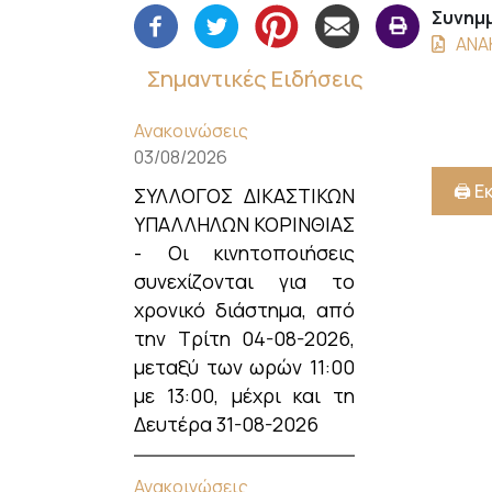
Συνημμ
+
ΑΝΑ
/".
This
Σημαντικές Ειδήσεις
shortcut
activates
Ανακοινώσεις
the
03/08/2026
screen
🖨️ 
ΣΥΛΛΟΓΟΣ ΔΙΚΑΣΤΙΚΩΝ
reader
ΥΠΑΛΛΗΛΩΝ ΚΟΡΙΝΘΙΑΣ
to
- Οι κινητοποιήσεις
help
συνεχίζονται για το
you
χρονικό διάστημα, από
navigate
and
την Τρίτη 04-08-2026,
interact
μεταξύ των ωρών 11:00
with
με 13:00, μέχρι και τη
the
Δευτέρα 31-08-2026
content.
Ανακοινώσεις