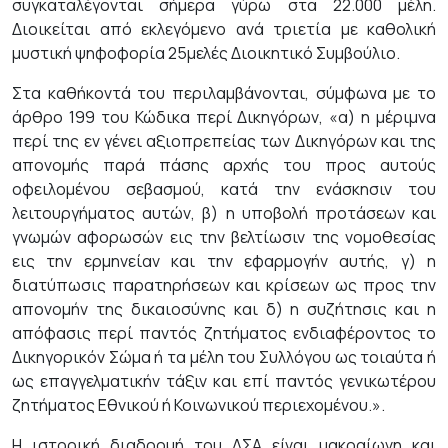
συγκαταλέγονται σήμερα γύρω στα 22.000 μέλη.
Διοικείται από εκλεγόμενο ανά τριετία με καθολική
μυστική ψηφοφορία 25μελές Διοικητικό Συμβούλιο.
Στα καθήκοντά του περιλαμβάνονται, σύμφωνα με το
άρθρο 199 του Κώδικα περί Δικηγόρων, «α) η μέριμνα
περί της εν γένει αξιοπρεπείας των Δικηγόρων και της
απονομής παρά πάσης αρχής του προς αυτούς
οφειλομένου σεβασμού, κατά την ενάσκησιν του
λειτουργήματος αυτών, β) η υποβολή προτάσεων και
γνωμών αφορωσών εις την βελτίωσιν της νομοθεσίας
εις την ερμηνείαν και την εφαρμογήν αυτής, γ) η
διατύπωσις παρατηρήσεων και κρίσεων ως προς την
απονομήν της δικαιοσύνης και δ) η συζήτησις και η
απόφασις περί παντός ζητήματος ενδιαφέροντος το
Δικηγορικόν Σώμα ή τα μέλη του Συλλόγου ως τοιαύτα ή
ως επαγγελματικήν τάξιν και επί παντός γενικωτέρου
ζητήματος Εθνικού ή Κοινωνικού περιεχομένου.».
Η ιστορική διαδρομή του ΔΣΑ είναι μακραίωνη και