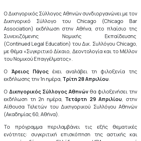
Ο Δικηγορικός Σύλλογος Αθηνών συνδιοργανώνει με τον
Δικηγορικό Σύλλογο
του Chicago (Chicago Bar
Association) εκδήλωση στην Αθήνα, στο πλαίσιο της
Συνεχιζόμενης Νομικής Εκπαίδευσης
(
Continued Legal Education
) του Δικ. Συλλόγου
Chicago
,
με θέμα «Συγκριτικό Δίκαιο, Δεοντολογία και το Μέλλον
του Νομικού Επαγγέλματος».
Ο
Άρειος Πάγος
έχει αναλάβει τη φιλοξενία της
εκδήλωσης την 1η ημέρα,
Τρίτη 28 Απριλίου
.
Ο
Δικηγορικός Σύλλογος Αθηνών
θα φιλοξενήσει την
εκδήλωση τη 2η ημέρα,
Τετάρτη 29 Απριλίου
, στην
Αίθουσα Τελετών του Δικηγορικού Συλλόγου Αθηνών
(Ακαδημίας 60, Αθήνα).
Το πρόγραμμα περιλαμβάνει τις εξής θεματικές
ενότητες: συγκριτική επισκόπηση της αστικής και