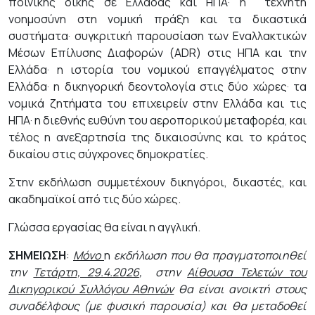
ποινικής δίκης σε Ελλάδας και ΗΠΑ· η
τεχνητή
νοημοσύνη στη νομική πράξη και τα δικαστικά
συστήματα· συγκριτική παρουσίαση των Εναλλακτικών
Μέσων Επίλυσης Διαφορών (
ADR
) στις ΗΠΑ και την
Ελλάδα· η ιστορία του νομικού επαγγέλματος στην
Ελλάδα· η δικηγορική δεοντολογία στις δύο χώρες· τα
νομικά ζητήματα του επιχειρείν στην Ελλάδα και τις
ΗΠΑ· η διεθνής ευθύνη του αεροπορικού μεταφορέα, και
τέλος η ανεξαρτησία της δικαιοσύνης και το κράτος
δικαίου στις σύγχρονες δημοκρατίες.
Στην εκδήλωση συμμετέχουν δικηγόροι, δικαστές, και
ακαδημαϊκοί από τις δύο χώρες.
Γλώσσα εργασίας θα είναι η αγγλική.
ΣΗΜΕΙΩΣΗ
:
Μόνο
η
εκδήλωση που θα πραγματοποιηθεί
την
Τετάρτη, 29.4.2026
,
στην
Αίθουσα Τελετών του
Δικηγορικού Συλλόγου Αθηνών
θα είναι ανοικτή στους
συναδέλφους (με φυσική παρουσία) και θα μεταδοθεί