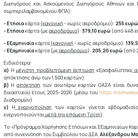
Δικηγόρους και Ασκούμενους Δικηγόρους Αθηνών και Πε
συμπεριλαμβανομένου ΦΠΑ):
- Ετήσια
κάρτα (
κανονική
- χωρίς αεροδρόμιο):
255 ευρώ
- Ετήσια
κάρτα (με
αεροδρόμιο
):
379,10 ευρώ
(από 446 ε
- Εξαμηνιαία
κάρτα
(κανονική
- χωρίς αεροδρόμιο):
139,
- Εξαμηνιαία
κάρτα (με
αεροδρόμιο
):
205,20 ευρώ
(από 
Ειδικότερα:
α)
Η
μέγιστη προβλεπόμενη έκπτωση
εξασφαλίστηκε
απ
απόκτησης άνω των 1.500 καρτών).
β)
Η
απόκτηση
των ανωτέρω καρτών ΟΑΣΑ είναι δυν
δικαστικού έτους 2025-2026 (μέσω του
https://olomeleia
Διαδρομών).
γ)
Η
ενεργοποίηση
των καρτών γίνεται εβδομαδιαί
ενεργοποιούνται
μετά την επόμενη Τρίτη
).
Το «Πρόγραμμα Χορήγησης Ετήσιων και Εξαμηνιαίων Καρ
από συνεννόηση του Συμβούλου του ΔΣΑ,
Αλέξανδρου Μ