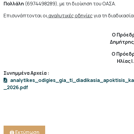
Πολλάλη
(6974498289), με τη διοίκηση του ΟΑΣΑ.
Επισυνάπτονται οι
αναλυτικές οδηγίες
για τη διαδικασί
Ο Πρόεδρ
Δημήτρης 
Ο Πρόεδρ
Ηλίας 
Συνημμένα Αρχεία
:
analytikes_odigies_gia_ti_diadikasia_apoktisis
_2026.pdf
🖨️ Εκτύπωση