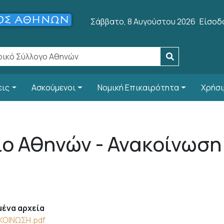
User 
Σάββατο, 8 Αυγούστου 2026
Είσοδ
εις
Ασκούμενοι
Νομική Επικαιρότητα
Χρήσι
ο Αθηνών - Ανακοίνωση
ένα αρχεία
ΚΟΙΝΩΣΗ.pdf