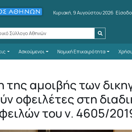
User a
Κυριακή, 9 Αυγούστου 2026
Είσοδο
εις
Ασκούμενοι
Νομική Επικαιρότητα
Χρήσι
 της αμοιβής των δικη
ν οφειλέτες στη διαδι
φειλών του ν. 4605/201