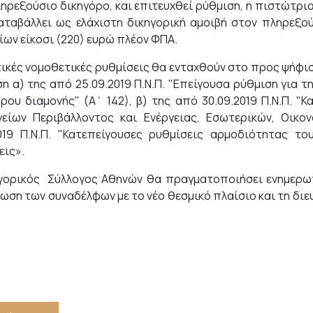
ηρεξούσιο δικηγόρο, και επιτευχθεί ρύθμιση, η πιστώτρι
αταβάλλει ως ελάχιστη δικηγορική αμοιβή στον πληρεξο
ίων είκοσι (220) ευρώ πλέον ΦΠΑ.
τικές νομοθετικές ρυθμίσεις θα ενταχθούν στο προς ψήφι
η α) της από 25.09.2019 Π.Ν.Π. "Επείγουσα ρύθμιση για
ρου διαμονής" (Α΄ 142), β) της από 30.09.2019 Π.Ν.Π. "
είων Περιβάλλοντος και Ενέργειας, Εσωτερικών, Οικον
2019 Π.Ν.Π. "Κατεπείγουσες ρυθμίσεις αρμοδιότητας το
εις».
γορικός Σύλλογος Αθηνών θα πραγματοποιήσει ενημερωτ
ίωση των συναδέλφων με το νέο θεσμικό πλαίσιο και τη δι