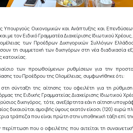
ς Υπουργούς Οικονομικών και Ανάπτυξης και Επενδύσεων
και με τον Ειδικό Γραμματέα Διαχείρισης Ιδιωτικού Χρέου
ομέλειας των Προέδρων Δικηγορικών Συλλόγων Ελλάδος
σουν τη συμμετοχή των δικηγόρων στη νέα διαδικασία ε
 κατοικίας.
λαίσιο των προωθούμενων ρυθμίσεων για την προστασ
ασης του Προέδρου της Ολομέλειας, συμφωνήθηκε ότι:
 στη σύνταξη της αίτησης του οφειλέτη για τη ρύθμισ
ρμας της Ειδικής Γραμματείας Διαχείρισης Ιδιωτικού Χρέο
ούσιος δικηγόρος, τότε, ανεξάρτητα εάν η αίτηση υπογράφ
αίος δικαιούται αμοιβής ύψους εκατόν είκοσι (120) ευρώ 
ρια τράπεζα που είναι πρώτη στην υποθηκική τάξη επί τη
ν περίπτωση που ο οφειλέτης που αιτείται τη συναινετι