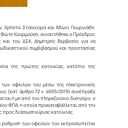
, Χρήστο Σταϊκούρα και Άδωνι Γεωργιάδη,
ς, Φώτη Κουρμούση, συναντήθηκε ο Πρόεδρος
 και του ΔΣΑ, Δημήτρης Βερβεσός για να
ξωδικαστικού συμβιβασμού και προστασίας
ία της πρώτης κατοικίας, κατόπιν της
η των οφειλών του μέσω της ηλεκτρονικής
υς (κατ’ άρθρο 72 ν. 4605/2019) συνέπραξε
εται ή μη από τον πληρεξούσιο δικηγόρο, ο
πλέον ΦΠΑ, η οποία προκαταβάλλεται από την
ς προς διάσωση κύριας κατοικίας.
κή ρύθμιση των οφειλών του εκπροσωπείται