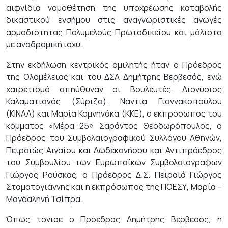
αιφνίδια νομοθέτηση της υποχρέωσης καταβολής
δικαστικού ενσήμου στις αναγνωριστικές αγωγές
αρμοδιότητας Πολυμελούς Πρωτοδικείου και μάλιστα
με αναδρομική ισχύ.
Στην εκδήλωση κεντρικός ομιλητής ήταν ο Πρόεδρος
της Ολομέλειας και του ΔΣΑ Δημήτρης Βερβεσός, ενώ
χαιρετισμό απηύθυναν οι Βουλευτές, Διονύσιος
Καλαματιανός (Σύριζα), Νάντια Γιαννακοπούλου
(ΚΙΝΑΛ) και Μαρία Κομνηνάκα (ΚΚΕ), ο εκπρόσωπος του
κόμματος «Μέρα 25» Σαράντος Θεοδωρόπουλος, ο
Πρόεδρος του Συμβολαιογραφικού Συλλόγου Αθηνών,
Πειραιώς Αιγαίου και Δωδεκανήσου και Αντιπρόεδρος
του Συμβουλίου των Ευρωπαϊκών Συμβολαιογράφων
Γιώργος Ρούσκας, ο Πρόεδρος Δ.Σ. Πειραιά Γιώργος
Σταματογιάννης και η εκπρόσωπος της ΠΟΕΣΥ, Μαρία –
Μαγδαληνή Τσίπρα.
Όπως τόνισε ο Πρόεδρος Δημήτρης Βερβεσός, η