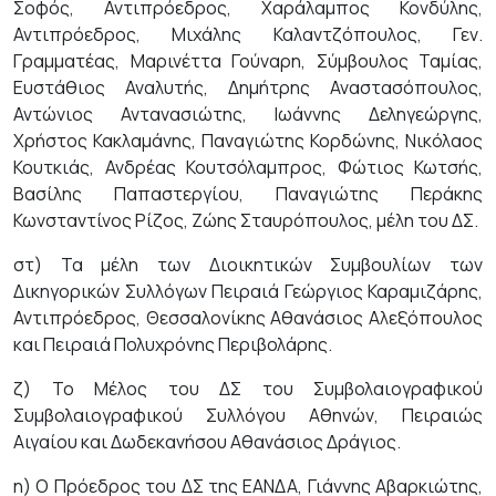
Σοφός, Αντιπρόεδρος, Χαράλαμπος Κονδύλης,
Αντιπρόεδρος, Μιχάλης Καλαντζόπουλος, Γεν.
Γραμματέας, Μαρινέττα Γούναρη, Σύμβουλος Ταμίας,
Ευστάθιος Αναλυτής, Δημήτρης Αναστασόπουλος,
Αντώνιος Αντανασιώτης, Ιωάννης Δεληγεώργης,
Χρήστος Κακλαμάνης, Παναγιώτης Κορδώνης, Νικόλαος
Κουτκιάς, Ανδρέας Κουτσόλαμπρος, Φώτιος Κωτσής,
Βασίλης Παπαστεργίου, Παναγιώτης Περάκης
Κωνσταντίνος Ρίζος, Ζώης Σταυρόπουλος, μέλη του ΔΣ.
στ) Τα μέλη των Διοικητικών Συμβουλίων των
Δικηγορικών Συλλόγων Πειραιά Γεώργιος Καραμιζάρης,
Αντιπρόεδρος, Θεσσαλονίκης Αθανάσιος Αλεξόπουλος
και Πειραιά Πολυχρόνης Περιβολάρης.
ζ) Το Μέλος του ΔΣ του Συμβολαιογραφικού
Συμβολαιογραφικού Συλλόγου Αθηνών, Πειραιώς
Αιγαίου και Δωδεκανήσου Αθανάσιος Δράγιος.
η) Ο Πρόεδρος του ΔΣ της ΕΑΝΔΑ, Γιάννης Αβαρκιώτης,