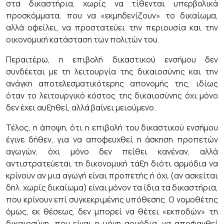
στα δικαστήρια, χωρίς να τίθενται υπερβολικά
προσκόμματα, που να «εκμηδενίζουν» το δικαίωμα,
αλλά οφείλει, να προστατεύει την περιουσία και την
οικονομική κατάσταση των πολιτών του.
Περαιτέρω, η επιβολή δικαστικού ενσήμου δεν
συνδέεται με τη λειτουργία της δικαιοσύνης και την
ανάγκη αποτελεσματικότερης απονομής της, ιδίως
όταν το λειτουργικό κόστος της δικαιοσύνης όχι μόνο
δεν έχει αυξηθεί, αλλά βαίνει μειούμενο.
Τέλος, η άποψη, ότι η επιβολή του δικαστικού ενσήμου
έγινε δήθεν, για να αποφευχθεί η άσκηση προπετών
αγωγών, όχι μόνο δεν πείθει κανέναν, αλλά
αντιστρατεύεται τη δικονομική τάξη διότι αρμόδια να
κρίνουν αν μια αγωγή είναι προπετής ή όχι (αν ασκείται
δηλ. χωρίς δικαίωμα) είναι μόνον τα ίδια τα δικαστήρια,
που κρίνουν επί συγκεκριμένης υπόθεσης. Ο νομοθέτης
όμως, εκ θέσεως, δεν μπορεί να θέτει «εκποδών» τη
δικαιοσύνη, που είναι η μόνη αρμόδια, να αποφανθεί