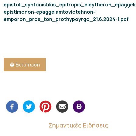
epistoli_syntonistikis_epitropis_eleytheron_epaggel
epistimonon-epaggelamtoviotehnon-
emporon_pros_ton_prothypoyrgo_21.6.2024-1.pdf
🖨️ Εκτύπωση
Σημαντικές Ειδήσεις