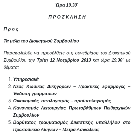
Ώρα 19.30΄
Π Ρ Ο Σ Κ Λ Η Σ Η
Π ρ ο ς
Τα μέλη του Διοικητικού Συμβουλίου
Παρακαλείσθε να προσέλθετε στη συνεδρίαση του Διοικητικού
Συμβουλίου την
Τρίτη 12 Νοεμβρίου 2013
και ώρα
19.30
΄
με
θέματα:
Υπηρεσιακά
Νέος Κώδικας Δικηγόρων – Πρακτικές εφαρμογές –
Έκδοση γραμματίων
Οικονομικός
απολογισμός – προϋπολογισμός
Κανονισμός Λειτουργίας Πρωτοβάθμιων Πειθαρχικών
Συμβουλίων
Βαρύτατος τραυματισμός Δικαστικής υπαλλήλου στο
Πρωτοδικείο Αθηνών – Μέτρα Ασφαλείας