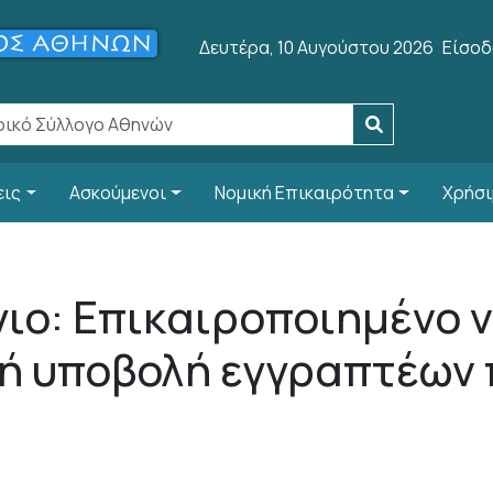
User 
Δευτέρα, 10 Αυγούστου 2026
Είσοδ
εις
Ασκούμενοι
Νομική Επικαιρότητα
Χρήσι
ιο: Επικαιροποιημένο v
ή υποβολή εγγραπτέων