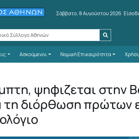
User 
Σάββατο, 8 Αυγούστου 2026
Είσοδ
εις
Ασκούμενοι
Νομική Επικαιρότητα
Χρήσι
μπτη, ψηφιζεται στην Β
α τη διόρθωση πρώτων
ολόγιο