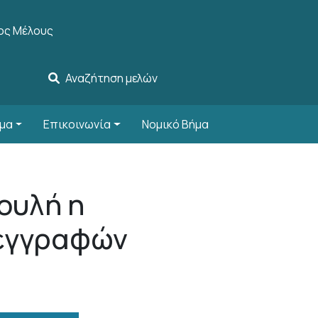
account menu
ος Μέλους
Αναζήτηση μελών
μα
Επικοινωνία
Νομικό Βήμα
ουλή η
 εγγραφών