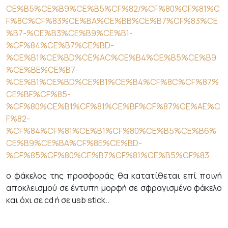
CE%B5%CE%B9%CE%B5%CF%82/%CF%80%CF%81%C
F%8C%CF%83%CE%BA%CE%BB%CE%B7%CF%83%CE
%B7-%CE%B3%CE%B9%CE%B1-
%CF%84%CE%B7%CE%BD-
%CE%B1%CE%BD%CE%AC%CE%B4%CE%B5%CE%B9
%CE%BE%CE%B7-
%CE%B1%CE%BD%CE%B1%CE%B4%CF%8C%CF%87%
CE%BF%CF%85-
%CF%80%CE%B1%CF%81%CE%BF%CF%87%CE%AE%C
F%82-
%CF%84%CF%81%CE%B1%CF%80%CE%B5%CE%B6%
CE%B9%CE%BA%CF%8E%CE%BD-
%CF%85%CF%80%CE%B7%CF%81%CE%B5%CF%83
ο φάκελος της προσφοράς θα κατατίθεται επί ποινή
αποκλεισμού σε έντυπη μορφή σε σφραγισμένο φάκελο
και όχι σε cd ή σε usb stick..