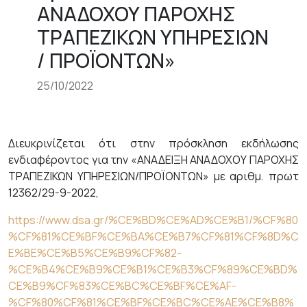
ΑΝΑΔΟΧΟΥ ΠΑΡΟΧΗΣ
ΤΡΑΠΕΖΙΚΩΝ ΥΠΗΡΕΣΙΩΝ
/ ΠΡΟΪΟΝΤΩΝ»
25/10/2022
Διευκρινίζεται ότι στην πρόσκληση εκδήλωσης
ενδιαφέροντος για την «ΑΝΑΔΕΙΞΗ ΑΝΑΔΟΧΟΥ ΠΑΡΟΧΗΣ
ΤΡΑΠΕΖΙΚΩΝ ΥΠΗΡΕΣΙΩΝ/ΠΡΟΪΟΝΤΩΝ» με αριθμ. πρωτ
12362/29-9-2022,
https://www.dsa.gr/%CE%BD%CE%AD%CE%B1/%CF%80
%CF%81%CE%BF%CE%BA%CE%B7%CF%81%CF%8D%C
E%BE%CE%B5%CE%B9%CF%82-
%CE%B4%CE%B9%CE%B1%CE%B3%CF%89%CE%BD%
CE%B9%CF%83%CE%BC%CE%BF%CE%AF-
%CF%80%CF%81%CE%BF%CE%BC%CE%AE%CE%B8%