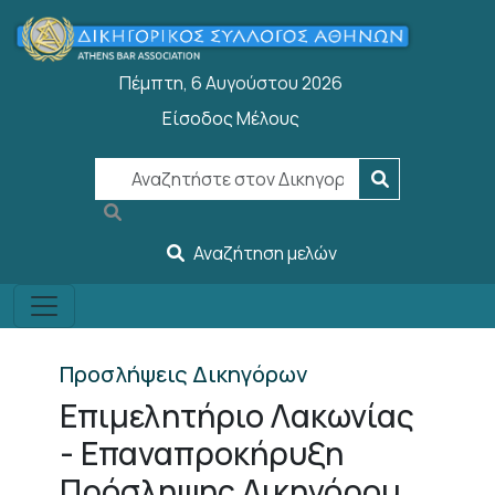
Παράκαμψη προς το κυρίως περιεχόμενο
Πέμπτη, 6 Αυγούστου 2026
Είσοδος Μέλους
User account menu
Αναζήτηση μελών
Προσλήψεις Δικηγόρων
Επιμελητήριο Λακωνίας
- Επαναπροκήρυξη
Πρόσληψης Δικηγόρου