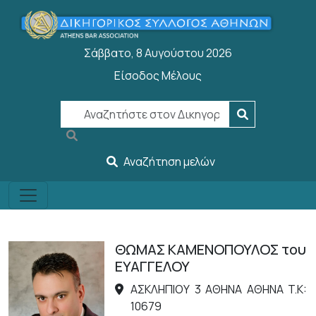
Welcome
Παράκαμψη προς το κυρίως περιεχόμενο
to
All
Σάββατο, 8 Αυγούστου 2026
in
One
Είσοδος Μέλους
User account menu
Accessibility
screen
reader.
To
start
Αναζήτηση μελών
the
All
in
One
Accessibility
ΘΩΜΑΣ ΚΑΜΕΝΟΠΟΥΛΟΣ του
screen
ΕΥΑΓΓΕΛΟΥ
reader,
ΑΣΚΛΗΠΙΟΥ 3 ΑΘΗΝΑ ΑΘΗΝΑ T.K:
press
10679
"Ctrl