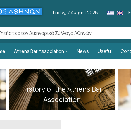
U
Friday, 7 August 2026
Ε
lish Menu
me
Athens Bar Association
News
Useful
Cont
History of the Athens Bar
Association