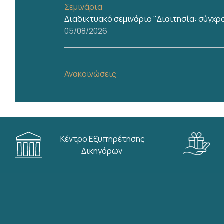
Σεμινάρια
Διαδικτυακό σεμινάριο "Διαιτησία: σύγχ
05/08/2026
Ανακοινώσεις
ΣΥΛΛΟΓΟΣ ΔΙΚΑΣΤΙΚΩΝ ΥΠΑΛΛΗΛΩΝ ΚΟΡΙΝΘΙ
μεταξύ των ωρών 11:00 με 13:00, μέχρι και
03/08/2026
Κέντρο Εξυπηρέτησης
Δικηγόρων
Δραστηριότητες CCBE
,
Σεμινάρια
On line παρακολούθηση σεμιναρίου TRAVAR 2-
03/08/2026