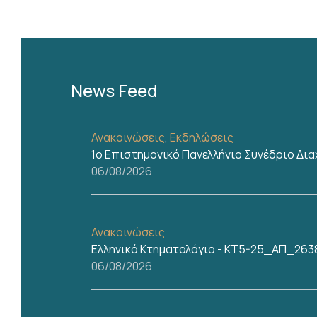
+
/".
This
shortcut
activates
News Feed
the
screen
reader
Ανακοινώσεις
,
Εκδηλώσεις
to
1ο Επιστημονικό Πανελλήνιο Συνέδριο Δι
help
06/08/2026
you
navigate
and
Ανακοινώσεις
interact
Ελληνικό Κτηματολόγιο - ΚΤ5-25_ΑΠ_
with
06/08/2026
the
content.