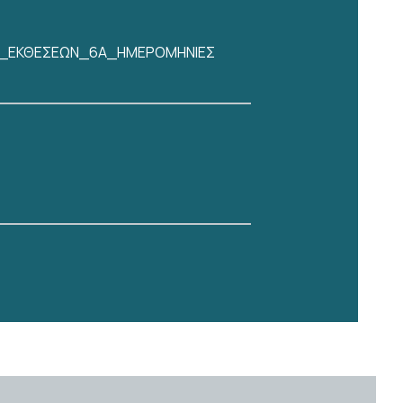
ΣΗΣ_ΕΚΘΕΣΕΩΝ_6Α_ΗΜΕΡΟΜΗΝΙΕΣ
άστημα, από την Τρίτη 04-08-2026,