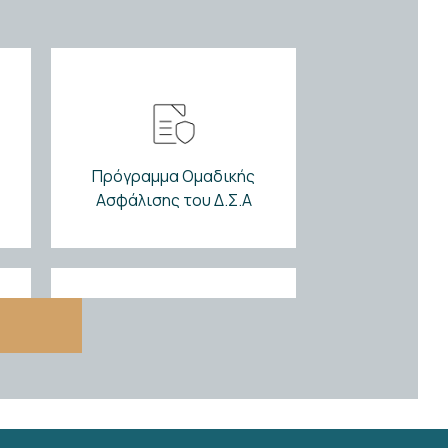
ύ
Πρόγραμμα Ομαδικής
Ασφάλισης του Δ.Σ.Α
Κέντρο Εξυπηρέτησης
Δικηγόρων