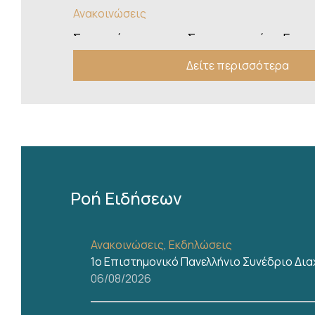
Ανακοινώσεις
Συναντήσεις της Συντονιστικής Επι
Πρόεδρο και τον Εισαγγελέα του Αρείου 
Δείτε περισσότερα
22/07/2026
Αντιπροσωπεία της Συντονιστικής Ε
Ολομέλειας των Προέδρων των Δικηγορ
Ελλάδος συναντήθηκε σήμερα διαδοχικά με 
Α
Ανακοινώσεις
Ροή Ειδήσεων
Αναστολή λειτουργίας των Εισαγγελιών
και Αεροδικείου Αθηνών έως την 5 
μετέγκαταστασής τους .
Ανακοινώσεις
,
Εκδηλώσεις
22/07/2026
1ο Επιστημονικό Πανελλήνιο Συνέδριο Δι
06/08/2026
Ανακοινώσεις