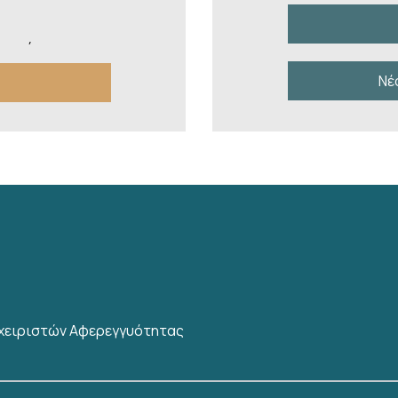
τροπής με τον
Πάγου
Νέ
πιτροπής της
ικών Συλλόγων
τον Πρόεδρο του
 Στρατοδικείου
Αυγ 26, λογω
αχειριστών Αφερεγγυότητας