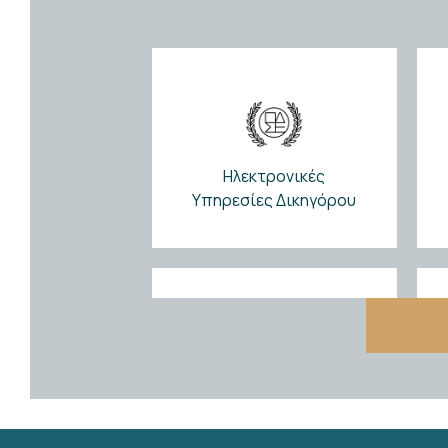
Δραστηριότητες CCBE
,
Σεμινάρια
On line παρακολούθηση σεμιναρίου TRAVAR 2-
03/08/2026
Ηλεκτρονικές
Υπηρεσίες Δικηγόρου
Εκπτωτικό Πρόγραμμα
Δικηγορικού Συλλόγου
Αθηνών