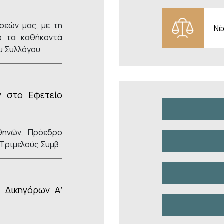
σεών μας, με τη
Νέ
 τα καθήκοντά
ου Συλλόγου
ν στο Εφετείο
κατηγορίες 
ηνών, Πρόεδρο
 Τριμελούς Συμβ
 Δικηγόρων Α’