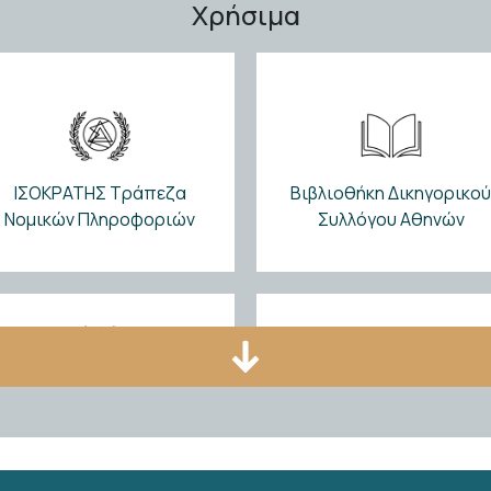
Χρήσιμα
 25.09.2026 Digitalisation of criminal law instruments
ΙΣΟΚΡΑΤΗΣ Τράπεζα
Βιβλιοθήκη Δικηγορικο
Νομικών Πληροφοριών
Συλλόγου Αθηνών
ΠΡΟΜΗΘΕΑΣ Αθηναϊκό
Κέντρο Κατάρτισης και
Δραστηριότητες CCBE
Εκπαίδευσης
Διαμεσολαβητών