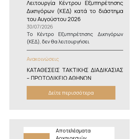
Λειτουργία Κέντρου Εξυπηρέτησης
Δικηγόρων (ΚΕΔ) κατά το διάστημα
του Αυγούστου 2026
30/07/2026
Το Κέντρο Εξυπηρέτησης Δικηγόρων
(ΚΕΔ), δεν θα λειτουργήσει
Ανακοινώσεις
ΚΑΤΑΘΕΣΕΙΣ ΤΑΚΤΙΚΗΣ ΔΙΑΔΙΚΑΣΙΑΣ
– ΠΡΩΤΟΔΙΚΕΙΟ ΑΘΗΝΩΝ
29/07/2026
Δείτε περισσότερα
Εξαιτίας αφενός μεν της έλλειψης
προσωπικού (λόγω αδειών
καλοκαιριού), αφετέρου δε της
αυξημένης κίνησης για φυσική κατάθεση
στην τακτική διαδικασία (2ος όρος
κτιρίου 2, Δικαστήρια Ευελπίδων)
Αποτελέσματα
ενημερώνουμε
Αρχαιρεσιών