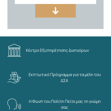
Δραστηριότητες CCBE
,
Σεμινάρια
On line παρακολούθηση
σεμιναρίου TRAVAR 2- 25.09.2026
Digitalisation of criminal law
ΙΣΟΚΡΑΤΗΣ Τράπεζα Νομικών
instruments
Πληροφοριών
03/08/2026
Κέντρο Εξυπηρέτησης Δικηγόρων
Εκπτωτικό Πρόγραμμα για τα μέλη του
ΔΣΑ
Βιβλιοθήκη Δικηγορικού Συλλόγου
Αθηνών
Η Φωνή του Πολίτη:Πείτε μας τη γνώμη
σας