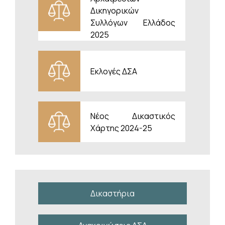
Δικηγορικών
Συλλόγων Ελλάδος
Ανακοινώσεις
2025
Συναντήσεις της Συντονιστικής
Επιτροπής με τον Πρόεδρο και τον
Εισαγγελέα του Αρείου Πάγου
Εκλογές ΔΣΑ
22/07/2026
Αντιπροσωπεία της Συντονιστικής
Επιτροπής της Ολομέλειας των
Νέος Δικαστικός
Προέδρων των Δικηγορικών Συλλόγων
Χάρτης 2024-25
Ελλάδος συναντήθηκε σήμερα διαδοχικά
με τον Πρόεδρο του Α
Ανακοινώσεις
κατηγορίες νέων
Αναστολή λειτουργίας των
Δικαστήρια
Εισαγγελιών Στρατοδικείου και
Αεροδικείου Αθηνών έως την 5 Αυγ