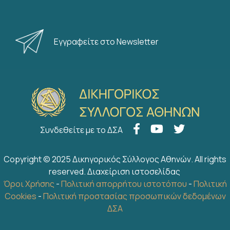
Εγγραφείτε στο Newsletter
Πρόγραμμα Ομαδικής Ασφάλισης
του Δ.Σ.Α
Συνδεθείτε με το ΔΣΑ
Copyright © 2025 Δικηγορικός Σύλλογος Αθηνών. All rights
Εκπτωτικό Πρόγραμμα
reserved.
Διαχείριση ιστοσελίδας
Δικηγορικού Συλλόγου Αθηνών
Όροι Χρήσης
-
Πολιτική απορρήτου ιστοτόπου
-
Πολιτική
Cookies
-
Πολιτική προστασίας προσωπικών δεδομένων
ΔΣΑ