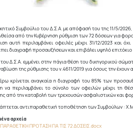
ικητικό Συμβούλιο του Δ.Σ.Α. με απόφασή του της 11/5/2026
λθείσα από την Κυβέρνηση ρύθμιση των 72 δόσεων για φορο
ιση αυτή περιλαμβάνει οφειλές μέχρι 31/12/2023 και όχι
πει διαγραφή προσαυξήσεων και επιβάλει υψηλό επιτόκιο
. του Δ.Σ.Α. εμμένει στην πάγια θέση του δικηγορικού σώμα
ναβίωση της ρύθμισης του ν.4611/2019 για όσους την έχουν
έρω κρίνεται αναγκαία η διαγραφή του 85% των προσαυξ
η να περιλαμβάνει το σύνολο των οφειλών μέχρι τη θέ
ης από την καταβολή των τρεχουσών ασφαλιστικών και φ
άπτεται αντιπαραθετική τοποθέτηση των Συμβούλων : Χ.Μ
ένα αρχεία
ΙΠΑΡΑΘΕΤΙΚΗ ΠΡΟΤΑΣΗ ΓΙΑ ΤΙΣ 72 ΔΟΣΕΙΣ.docx