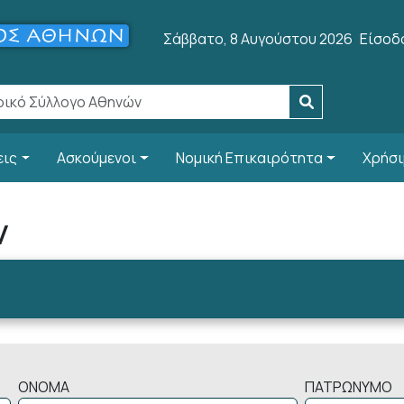
User 
Σάββατο, 8 Αυγούστου 2026
Είσοδ
εις
Ασκούμενοι
Νομική Επικαιρότητα
Χρήσι
ν
ΟΝΟΜΑ
ΠΑΤΡΩΝΥΜΟ