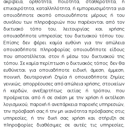
ακρίβεια, ορθότητα, ποιότητα, σταθερότητα, ή
επικαιρότητα, καταλληλότητα, ή εμπορευσιμότητα για
οποιοδήποτε σκοπό οποιουδήποτε μέρους ή του
συνόλου των πληροφοριών που παρέχονται από τον
δικτυακό τόπο του, λειτουργίας και χρήσης
οποιασδήποτε υπηρεσίας του δικτυακού τόπου του.
Επίσης δεν φέρει καμία ευθύνη για την απώλεια
οποιασδήποτε πληροφορίας οποιουδήποτε είδους
που αποστέλλεται στον ή μέσω του δικτυακού της
τόπου. Σε καμία περίπτωση ο δικτυακός τόπος δεν θα
ευθύνεται για οποιαδήποτε ειδική, άμεση, έμμεση,
ποινική, δευτερογενή ζημία ή οποιεσδήποτε ζημίες
γενικώς, απορρέουσες από απώλεια χρήσης, στοιχείων
ή κερδών, ανεξαρτήτως αιτίας ή τρόπου, που
προέρχεται από ή σε σχέση με την χρήση ή εκτέλεση
λογισμικού, παροχή ή ανεπάρκεια παροχής υπηρεσιών,
την πρόσβασή σας ή την μη ικανότητα πρόσβασης στις
υπηρεσίες, ή την δική σας χρήση και στήριξη σε
πληροφορίες διαθέσιμες σε αυτές τις υπηρεσίες,