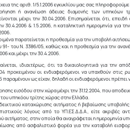
έχεια της αριθ. 1/5.1.2006 εγκυκλίου μας σας πληροφορούμε
ορήγηση ή ανανέωση άδειας διαμονής των υπηκόων τρ
ίνονται μέχρι την 30.04.2006. Επισημαίνεται ότι, επειδή
ην 30.4.2006 & 1.5.2006, η καταληκτική ημερομηνία για τ
2006.
ριμένα παρατείνεται η προθεσμία για την υποβολή αιτήσεων 
 91- του Ν. 3386/05, καθώς και η προθεσμία για την ανα
.2006 και μέχρι την 30.4.2006.
αίνεται, ιδιαιτέρως, ότι τα δικαιολογητικά για την από
2004 προκειμένου οι ενδιαφερόμενοι να υπαχθούν στις ρυ
5 παραμένουν ως είχαν, δηλαδή οι ενδιαφερόμενοι πρέπει ν
ρησης εισόδου στην χώρα μέχρι την 31.12.2004, που αποδε
 ) του υπηκόου τρίτης χώρας στην Ελλάδα.
δεικτικού καταχώρισης αιτήματος ή βεβαίωσης υποβολής 
ιστικούς λόγους από το ΥΠ.ΕΣ.Δ.Δ.Α., είτε ακριβές α
ού αιτήματος, στην οποία θα αναγράφεται η ημερομηνία υπ
αίωσης από ασφαλιστικό φορέα για την καταβολή εισφορ