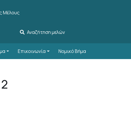
ccount menu
ς Μέλους
Αναζήτηση μελών
μα
Επικοινωνία
Νομικό Βήμα
12