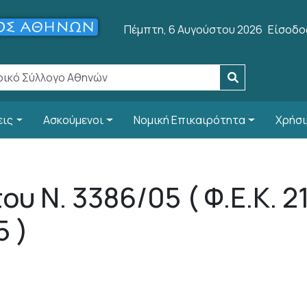
User a
Πέμπτη, 6 Αυγούστου 2026
Είσοδο
εις
Ασκούμενοι
Νομική Επικαιρότητα
Χρήσι
υ Ν. 3386/05 ( Φ.Ε.Κ. 2
5 )