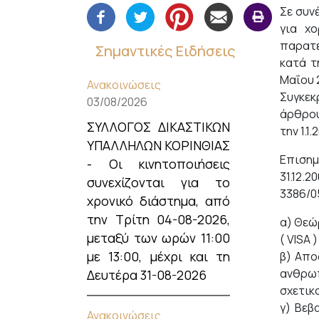
Σε συν
για χ
παρατε
Σημαντικές Ειδήσεις
κατά τ
Μαΐου 
Ανακοινώσεις
Συγκεκ
03/08/2026
άρθρου
ΣΥΛΛΟΓΟΣ ΔΙΚΑΣΤΙΚΩΝ
την 1.1
ΥΠΑΛΛΗΛΩΝ ΚΟΡΙΝΘΙΑΣ
Επισημ
- Οι κινητοποιήσεις
31.12.
συνεχίζονται για το
3386/0
χρονικό διάστημα, από
την Τρίτη 04-08-2026,
α) Θεώ
μεταξύ των ωρών 11:00
( VISA
με 13:00, μέχρι και τη
β) Απο
ανθρωπ
Δευτέρα 31-08-2026
σχετικ
γ) Βεβ
Ανακοινώσεις