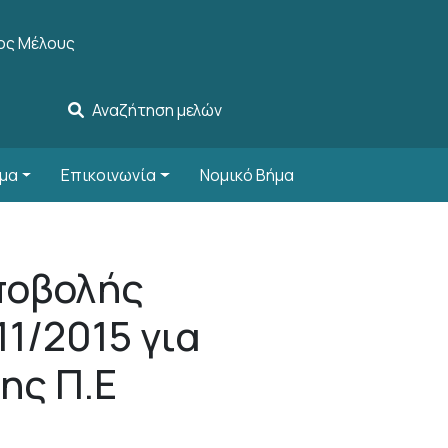
account menu
ος Μέλους
Αναζήτηση μελών
μα
Επικοινωνία
Νομικό Βήμα
ποβολής
1/2015 για
ης Π.Ε