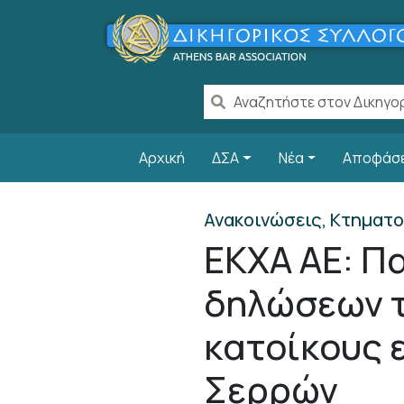
Παράκαμψη προς το κυρίως περιεχόμενο
Main navigation
Αρχική
ΔΣΑ
Νέα
Αποφάσ
Ανακοινώσεις, Κτηματο
ΕΚΧΑ ΑΕ: Π
δηλώσεων τ
κατοίκους 
Σερρών