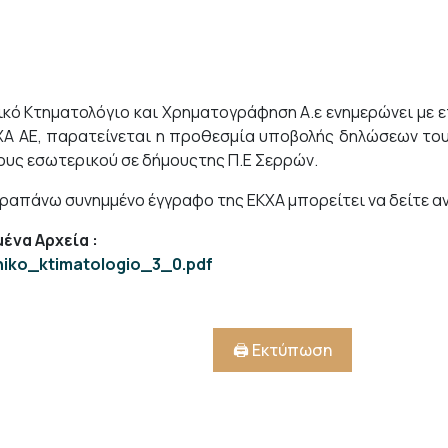
ικό Κτηματολόγιο και Χρηματογράφηση Α.ε ενημερώνει με ε
ΧΑ ΑΕ, παρατείνεται η προθεσμία υποβολής δηλώσεων του Ν
ους εσωτερικού σε δήμουςτης Π.Ε Σερρών.
ραπάνω συνημμένο έγγραφο της ΕΚΧΑ μπορείτει να δείτε αν
ένα Αρχεία
:
niko_ktimatologio_3_0.pdf
🖨️ Εκτύπωση