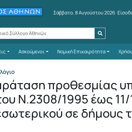
User 
Σάββατο, 8 Αυγούστου 2026
Είσοδ
εις
Ασκούμενοι
Νομική Επικαιρότητα
Χρήσι
λόγιο
αράταση προθεσμίας υ
ου Ν.2308/1995 έως 11/1
εσωτερικού σε δήμους τ