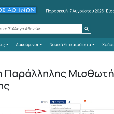
Use
Παρασκευή, 7 Αυγούστου 2026
Είσ
εις
Ασκούμενοι
Νομική Επικαιρότητα
Χρήσι
η Παράλληλης Μισθωτή
ης