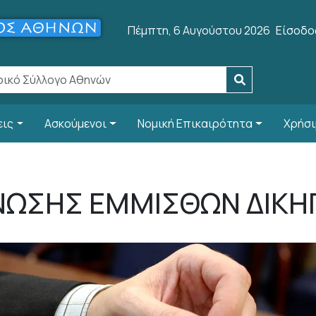
User a
Πέμπτη, 6 Αυγούστου 2026
Είσοδο
εις
Ασκούμενοι
Νομική Επικαιρότητα
Χρήσι
ΝΩΣΗΣ ΕΜΜΙΣΘΩΝ ΔΙΚ