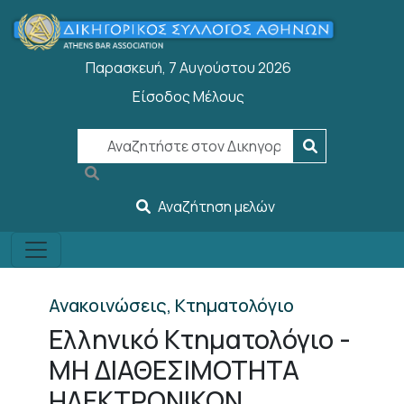
Welcome
Παράκαμψη προς το κυρίως περιεχόμενο
to
All
Παρασκευή, 7 Αυγούστου 2026
in
One
Είσοδος Μέλους
User account menu
Accessibility
screen
reader.
To
start
Αναζήτηση μελών
the
All
in
One
Ανακοινώσεις, Κτηματολόγιο
Accessibility
Ελληνικό Κτηματολόγιο -
screen
reader,
ΜΗ ΔΙΑΘΕΣΙΜΟΤΗΤΑ
press
ΗΛΕΚΤΡΟΝΙΚΩΝ
"Ctrl