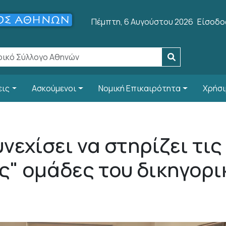
User a
Πέμπτη, 6 Αυγούστου 2026
Είσοδο
εις
Ασκούμενοι
Νομική Επικαιρότητα
Χρήσι
νεχίσει να στηρίζει τις
ς" ομάδες του δικηγορι