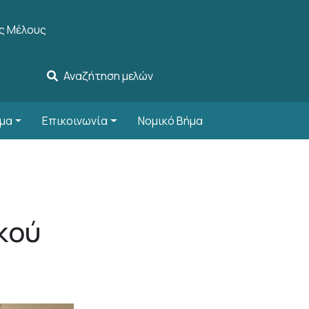
ccount menu
ς Μέλους
Αναζήτηση μελών
μα
Επικοινωνία
Νομικό Βήμα
κού