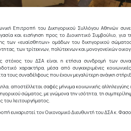
ωνική Επιτροπή του Δικηγορικού Συλλόγου Αθηνών συνεδ
γασία και εισήγηση προς το Διοικητικό Συμβούλιο, για 
ης των «ευαίσθητων» ομάδων του δικηγορικού σώματος 
ότητας, των τρίτεκνων, πολύτεκνων και μονογονεϊκών οικογ
ς στόχος του ΔΣΑ είναι η ετήσια συνδρομή των συνα
δοτικό χαρακτήρα, μέσα από συγκεκριμένες κοινωνικέ
τα τους συναδέλφους που έχουν μεγαλύτερη ανάγκη στήριξ
ηλα, αποστέλλεται σαφές μήνυμα κοινωνικής αλληλεγγύης 
κηγορικού σώματος, με γνώμονα την ισότητα, τη συμπερίλ
ς του λειτουργήματος.
ροπή ευχαριστεί τον Οικονομικό Διευθυντή του ΔΣΑ κ. Φασο