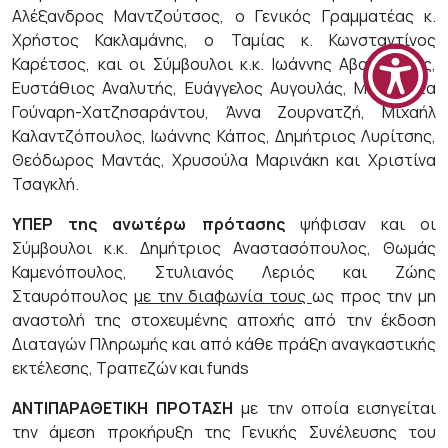
Αλέξανδρος Μαντζούτσος, ο Γενικός Γραμματέας κ.
Χρήστος Κακλαμάνης, ο Ταμίας κ. Κωνσταντίνος
Καρέτσος, και οι Σύμβουλοι κ.κ. Ιωάννης Αβαρκιώτης,
Ευστάθιος Αναλυτής, Ευάγγελος Αυγουλάς, Μαρινέττα
Γούναρη-Χατζησαράντου, Άννα Ζουρνατζή, Μιχαήλ
Καλαντζόπουλος, Ιωάννης Κάπος, Δημήτριος Λυρίτσης,
Θεόδωρος Μαντάς, Χρυσούλα Μαρινάκη και Χριστίνα
Τσαγκλή.
ΥΠΕΡ της ανωτέρω πρότασης
ψήφισαν και οι
Σύμβουλοι κ.κ. Δημήτριος Αναστασόπουλος, Θωμάς
Καμενόπουλος, Στυλιανός Λεριός και Ζώης
Σταυρόπουλος
με την διαφωνία τους
ως προς την μη
αναστολή της στοχευμένης αποχής από την έκδοση
Διαταγών Πληρωμής και από κάθε πράξη αναγκαστικής
εκτέλεσης, Τραπεζών και funds
ΑΝΤΙΠΑΡΑΘΕΤΙΚΗ ΠΡΟΤΑΣΗ
με την οποία εισηγείται
την άμεση προκήρυξη της Γενικής Συνέλευσης του