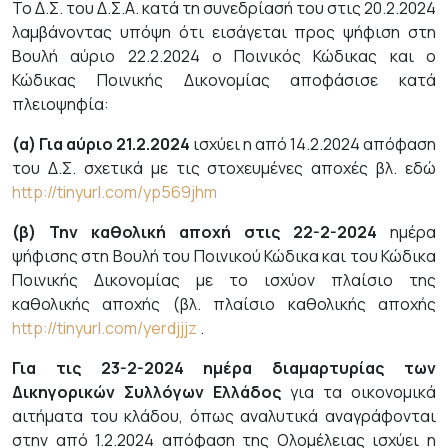
Το Δ.Σ. του Δ.Σ.Α. κατά τη συνεδρίασή του στις 20.2.2024
λαμβάνοντας υπόψη ότι εισάγεται προς ψήφιση στη
Βουλή αύριο 22.2.2024 ο Ποινικός Κώδικας και ο
Κώδικας Ποινικής Δικονομίας αποφάσισε κατά
πλειοψηφία:
(α) Για αύριο 21.2.2024
ισχύει η από 14.2.2024 απόφαση
του Δ.Σ. σχετικά με τις στοχευμένες αποχές βλ. εδώ
http://tinyurl.com/yp569jhm
(β) Την καθολική αποχή στις 22-2-2024
ημέρα
ψήφισης στη Βουλή του Ποινικού Κώδικα και του Κώδικα
Ποινικής Δικονομίας με το ισχύον πλαίσιο της
καθολικής αποχής (βλ. πλαίσιο καθολικής αποχής
http://tinyurl.com/yerdjjjz
.
Για τις 23-2-2024 ημέρα διαμαρτυρίας των
Δικηγορικών Συλλόγων Ελλάδος
για τα οικονομικά
αιτήματα του κλάδου, όπως αναλυτικά αναγράφονται
στην από 1.2.2024 απόφαση της Ολομέλειας ισχύει η