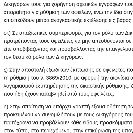
Δικηγόρων τους για χορήγηση σχετικών εγγράφων που 
απαραίτητα για ρύθμιση των οφειλών, ενώ την ίδια στι
επισπεύδουν μέτρα αναγκαστικής εκτέλεσης εις βάρος 
στ) Σε απαξιωτικές συμπεριφορές
για τον ρόλο των Δικ
προτρέποντας τους οφειλέτες να μην απευθύνονται σε
είτε υποβιβάζοντας και προσβάλλοντας την επαγγελματι
τον θεσμικό ρόλο των Δικηγόρων.
ζ) Στην αποστολή εξωδίκων
έκπτωσης σε οφειλέτες π
τη ρύθμιση του ν. 3869/2010, με αφορμή την αιφνίδια 
λογαριασμού εξυπηρέτησης της δικαστικής ρύθμισης,
που ήδη έχουν καταβληθεί από τους οφειλέτες.
η) Στην απαίτηση να υπάρχει
γραπτή εξουσιοδότηση τω
προκειμένου να συνομιλήσουν με τους Δικηγόρους του
ταυτόχρονα να προβάλλουν κάθε είδους προσκόμματα
στον τύπο, στο περιεχόμενο, στην επικύρωση της υπο