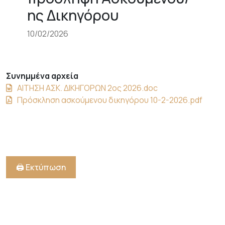
+
ης Δικηγόρου
/".
This
10/02/2026
shortcut
activates
the
Συνημμένα αρχεία
screen
ΑΙΤΗΣΗ ΑΣΚ. ΔΙΚΗΓΟΡΩΝ 2ος 2026.doc
reader
Πρόσκληση ασκούμενου δικηγόρου 10-2-2026.pdf
to
help
you
navigate
and
interact
🖨️ Εκτύπωση
with
the
content.