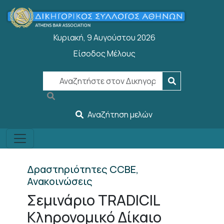
Welcome
Παράκαμψη προς το κυρίως περιεχόμενο
to
All
Κυριακή, 9 Αυγούστου 2026
in
One
Είσοδος Μέλους
User account menu
Accessibility
screen
reader.
To
start
Αναζήτηση μελών
the
All
in
One
Δραστηριότητες CCBE,
Accessibility
Ανακοινώσεις
screen
Σεμινάριο TRADICIL
reader,
press
Κληρονομικό Δίκαιο
"Ctrl