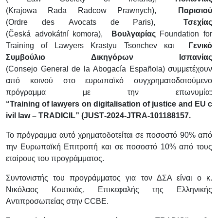
(
Krajowa Rada Radcow Prawnych
),
Παρισιού
(
Ordre des Avocats de Paris
),
Τσεχίας
(Č
esk
á
advok
á
tn
í
komora
),
Βουλγαρίας
Foundation for
Training of Lawyers Krastyu Tsonchev
και
Γενικό
Συμβούλιο Δικηγόρων Ισπανίας
(
Consejo General de la Abogac
í
a Espa
ñ
ola
) συμμετέχουν
από κοινού στο ευρωπαϊκό συγχρηματοδοτούμενο
πρόγραμμα με την επωνυμία
:
“
Training of lawyers on digitalisation of justice and EU c
ivil law
–
TRADICIL
” (
JUST
-2024-
JTRA
-101188157.
Το πρόγραμμα αυτό χρηματοδοτείται σε ποσοστό 90% από
την Ευρωπαϊκή Επιτροπή και σε ποσοστό 10% από τους
εταίρους του προγράμματος.
Συντονιστής του προγράμματος για τον ΔΣΑ είναι ο κ.
Νικόλαος Κουτκιάς, Επικεφαλής της Ελληνικής
Αντιπροσωπείας στην
CCBE
.