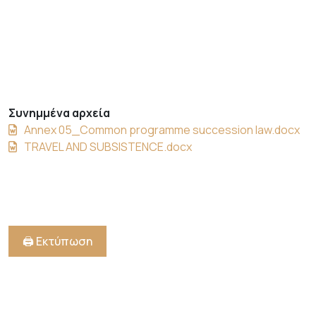
Συνημμένα αρχεία
Annex 05_Common programme succession law.docx
TRAVEL AND SUBSΙSTENCE.docx
🖨️ Εκτύπωση