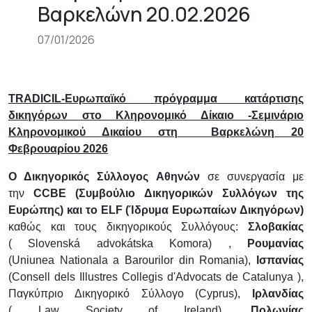
Βαρκελώνη 20.02.2026
+
/".
07/01/2026
This
shortcut
activates
the
TRADICIL
-Ευρωπαϊκό πρόγραμμα κατάρτισης
screen
δικηγόρων στο Κληρονομικό Δίκαιο -Σεμινάριο
reader
Κληρονομικού Δικαίου στη Βαρκελώνη 20
to
Φεβρουαρίου 2026
help
Ο Δικηγορικός Σύλλογος Αθηνών
σε συνεργασία με
you
την
CCBE
(Συμβούλιο Δικηγορικών Συλλόγων της
navigate
Ευρώπης) και το
ELF
(Ίδρυμα Ευρωπαίων Δικηγόρων)
and
καθώς και τους δικηγορικούς Συλλόγους:
Σλοβακίας
interact
(
Slovensk
á
advok
á
tska Komora
) ,
Ρουμανίας
with
(
Uniunea Nationala a Barourilor din Romania
),
Ισπανίας
the
(
Consell dels Illustres Collegis d
'
Advocats de Catalunya
),
content.
Παγκύπριο Δικηγορικό Σύλλογο (
Cyprus
),
Ιρλανδίας
(
Law Society of Ireland
),
Πολωνίας