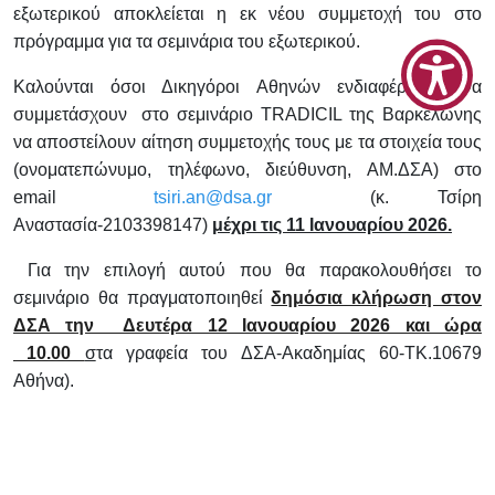
εξωτερικού αποκλείεται η εκ νέου συμμετοχή του στο
πρόγραμμα για τα σεμινάρια του εξωτερικού.
Καλούνται όσοι Δικηγόροι Αθηνών ενδιαφέρονται να
συμμετάσχουν στο σεμινάριο
TRADICIL
της Βαρκελώνης
να αποστείλουν αίτηση συμμετοχής τους με τα στοιχεία τους
(ονοματεπώνυμο, τηλέφωνο, διεύθυνση, ΑΜ.ΔΣΑ) στο
email
tsiri.an@dsa.gr
(κ. Τσίρη
Αναστασία-2103398147)
μέχρι τις 11
I
ανουαρίου 2026.
Για την επιλογή αυτού που θα παρακολουθήσει το
σεμινάριο θα πραγματοποιηθεί
δημόσια κλήρωση στον
ΔΣΑ την Δευτέρα 12 Ιανουαρίου 2026 και ώρα
10.00
σ
τα γραφεία του ΔΣΑ-Ακαδημίας 60-ΤΚ.10679
Αθήνα).