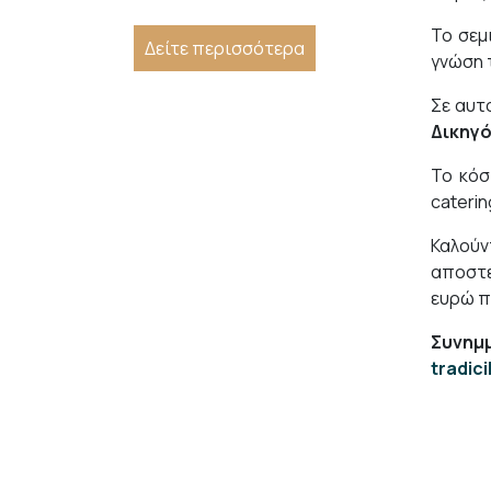
Το σεμ
Δείτε περισσότερα
γνώση 
Σε αυτ
Δικηγ
Το κό
caterin
Καλού
αποστε
ευρώ π
Συνημμ
tradic