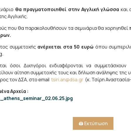
ινάριο
θα πραγματοποιηθεί στην Αγγλική γλώσσα
και 
της Αγγλικής.
ούς που θα παρακολουθήσουν τα σεμινάρια θα χορηγηθεί
όρων.
στος συμμετοχής
ανέρχεται στα 50 ευρώ
όπου συμπεριλ
g.
νται όσοι Δικηγόροι ενδιαφέρονται να συμμετάσχουν
ίλουν αίτηση συμμετοχής τους και δήλωση ανάληψης της 
ρος τον ΔΣΑ, στο email
tsiri.an@dsa.gr
(κ. Τσίρη Αναστασία
ένα Αρχεία
:
il_athens_seminar_02.06.25.jpg
🖨️ Εκτύπωση