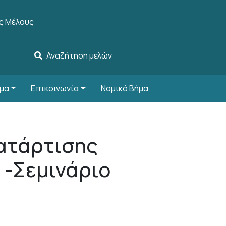
ccount menu
ς Μέλους
Αναζήτηση μελών
μα
Επικοινωνία
Νομικό Βήμα
ατάρτισης
 -Σεμινάριο