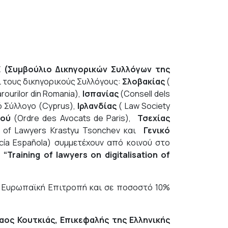
(Συμβούλιο Δικηγορικών Συλλόγων της
 τους δικηγορικούς Συλλόγους:
Σλοβακίας
(
rourilor din Romania),
Ισπανίας
(Consell dels
κό Σύλλογο (Cyprus),
Ιρλανδίας
( Law Society
ιού
(Ordre des Avocats de Paris),
Τσεχίας
ng of Lawyers Krastyu Tsonchev και
Γενικό
cía Española) συμμετέχουν από κοινού στο
:
“Training of lawyers on digitalisation of
 Ευρωπαϊκή Επιτροπή και σε ποσοστό 10%
αος Κουτκιάς, Επικεφαλής της Ελληνικής