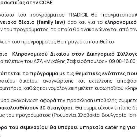
ροσωπείας στην CCBE.
λαίσιο του προγράμματος TRADICIL θα πραγματοποιηθ
νειακό δίκαιο (family law)
όσο και για το
κληρονομικό
ν του προγράμματος, τα οποία θα ανακοινώνονται από την
έλεση του προγράμματος θα πραγματοποιηθεί το:
άριο Κληρονομικού Δικαίου στον Δικηγορικό Σύλλογ
α τελετών του ΔΣΑ «Μιχάλης Ζαφειρόπουλος» 09.00-16.00 
άπτεται το πρόγραμμα με τις θεματικές ενότητες πο
οστέου δικαίου, αναγνώρισης και εκτέλεσης αποφά
ομητήριο, καθώς και νομολογιακή μελέτη ευρωπαϊκού κληρο
ύσα ανακοίνωση αφορά την πρόσκληση υποβολής συμμετοχ
ρακολουθήσουν 30 δικηγόροι.
Θα συμμετέχουν επίσης δ
υς του προγράμματος (Ρουμανία, Σλοβακία, Βουλγαρία, Ισπαν
ρο του σεμιναρίου θα υπάρχει υπηρεσία catering για
.