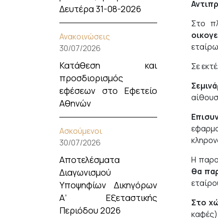
Αντιπ
Δευτέρα 31-08-2026
Στο π
οικογε
Ανακοινώσεις
εταίρω
30/07/2026
Κατάθεση και
Σε εκτ
προσδιορισμός
Σεμιν
εφέσεων στο Εφετείο
αίθουσ
Αθηνών
Επισυν
εφαρμ
Ασκούμενοι
κληρον
30/07/2026
Αποτελέσματα
Η παρο
θα πα
Διαγωνισμού
εταίρο
Υποψηφίων Δικηγόρων
Α’ Εξεταστικής
Στο χώ
Περιόδου 2026
καφές)