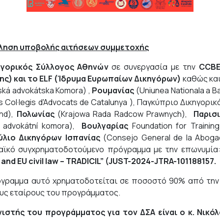
ληση υποβολής αιτήσεων συμμετοχής
ηγορικός Σύλλογος Αθηνών
σε συνεργασία με την
CCBE 
ς) και το ELF (Ίδρυμα Ευρωπαίων Δικηγόρων)
καθώς και
ská advokátska Komora) ,
Ρουμανίας
(Uniunea Nationala a Ba
res Col·legis d'Advocats de Catalunya ), Παγκύπριο Δικηγορι
and),
Πολωνίας
(Krajowa Rada Radcow Prawnych),
Παρισ
 advokátní komora),
Βουλγαρίας
Foundation for Traini
ύλιο Δικηγόρων Ισπανίας
(Consejo General de la Aboga
ϊκό συγχρηματοδοτούμενο πρόγραμμα με την επωνυμία
 and EU civil law – TRADICIL” (JUST-2024-JTRA-101188157.
γραμμα αυτό χρηματοδοτείται σε ποσοστό 90% από την
υς εταίρους του προγράμματος.
ιστής του προγράμματος για τον ΔΣΑ είναι ο κ. Νικόλ