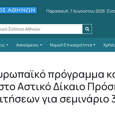
Use
Παρασκευή, 7 Αυγούστου 2026
Είσ
εις
Ασκούμενοι
Νομική Επικαιρότητα
Χρήσι
υρωπαϊκό πρόγραμμα κ
στο Αστικό Δίκαιο Πρό
ιτήσεων για σεμινάριο 