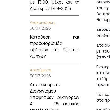
με 13:00, μέχρι και τη
οικογε
του πρ
Δευτέρα 31-08-2026
θα πρα
θα συμ
Ανακοινώσεις
30/07/2026
Επισυ
διεθνή
Κατάθεση και
προσδιορισμός
Στo δι
εφέσεων στο Εφετείο
με του
Αθηνών
(trave
Ενημερ
Ασκούμενοι
καταβο
30/07/2026
το Ίδρ
Αποτελέσματα
προϋπό
Διαγωνισμού
Σε περ
Υποψηφίων Δικηγόρων
στο πρ
Α’ Εξεταστικής