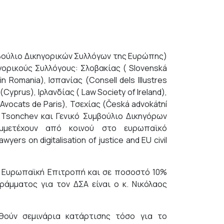
βούλιο Δικηγορικών Συλλόγων της Ευρώπης)
ορικούς Συλλόγους: Σλοβακίας ( Slovenská
n Romania), Ισπανίας (Consell dels Illustres
Cyprus), Ιρλανδίας ( Law Society of Ireland),
vocats de Paris), Τσεχίας (Česká advokátní
u Tsonchev και Γενικό Συμβούλιο Δικηγόρων
υμμετέχουν από κοινού στο ευρωπαϊκό
rs on digitalisation of justice and EU civil
 Ευρωπαϊκή Επιτροπή και σε ποσοστό 10%
άμματος για τον ΔΣΑ είναι ο κ. Νικόλαος
ούν σεμινάρια κατάρτισης τόσο για το