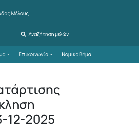
r account menu
οδος Μέλους
Αναζήτηση μελών
μα
Επικοινωνία
Νομικό Βήμα
ατάρτισης
σκληση
3-12-2025