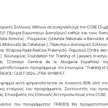
γορικός Σύλλογος Αθηνών σε συνεργασία με την CCBE (Συμ
 ELF (Ίδρυμα Ευρωπαίων Δικηγόρων) καθώς και τους δικηγ
ska Komora) , Ρουμανίας (Uniunea Nationala a Barourilor di
s d'Advocats de Catalunya ), Παγκύπριο Δικηγορικό Σύλλογο (
ας (Krajowa Rada Radcow Prawnych), Παρισιού (Ordre des A
), Βουλγαρίας Foundation for Training of Lawyers Krasty
ίας (Consejo General de la Abogacía Española) σ
ατοδοτούμενο πρόγραμμα με την επωνυμία: “Training of lawye
RADICIL” (JUST-2024-JTRA-101188157.
γραμμα αυτό χρηματοδοτείται σε ποσοστό 90% από την
υς εταίρους του προγράμματος. Συντονιστής του προγρ
άς, Επικεφαλής της Ελληνικής Αντιπροσωπείας στην CCBE.
λαίσιο του προγράμματος TRADICIL θα πραγματοποιηθ