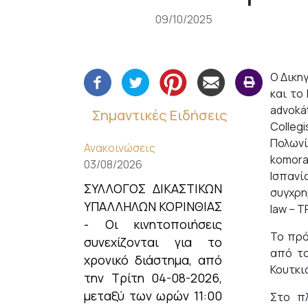
+
09/10/2025
/".
This
shortcut
Ο Δικη
activates
και το
the
advokát
screen
Σημαντικές Ειδήσεις
Collegi
reader
Πολωνί
to
Ανακοινώσεις
komora
help
03/08/2026
Ισπαν
you
ΣΥΛΛΟΓΟΣ ΔΙΚΑΣΤΙΚΩΝ
συγχρημ
navigate
ΥΠΑΛΛΗΛΩΝ ΚΟΡΙΝΘΙΑΣ
law – T
and
- Οι κινητοποιήσεις
interact
Το πρό
συνεχίζονται για το
with
από το
χρονικό διάστημα, από
the
Κουτκι
content.
την Τρίτη 04-08-2026,
μεταξύ των ωρών 11:00
Στο π