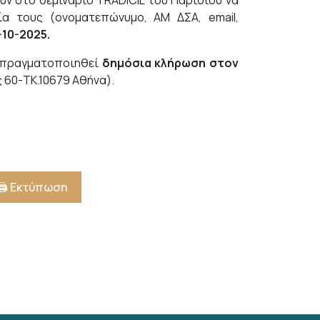
ν στο σεμινάριο TRADICIL του Παρισιού να
ία τους (ονοματεπώνυμο, ΑΜ ΔΣΑ, email,
-10-2025.
α πραγματοποιηθεί
δημόσια κλήρωση στον
 60-ΤΚ.10679 Αθήνα).
🖨️ Εκτύπωση