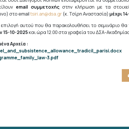
ται όσοι Δικηγόροι Αθηνών ενδιαφέρονται να συμμετάσχου
είλουν
email συμμετοχής
στην κλήρωση με τα στοιχε
νο) στο email
tsiri.an@dsa.gr
(κ. Τσίρη Αναστασία)
μέχρι 14
ν επιλογή αυτού που θα παρακολουθήσει το σεμινάριο θ
ν 15-10-2025
και ώρα 12.00 στα γραφεία του ΔΣΑ-Ακαδημίας
ένα Αρχεία
:
vel_and_subsistence_allowance_tradicil_parisi.docx
gramme_family_law-3.pdf