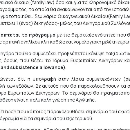
νειακό δίκαιο (family law) όσο και για το κληρονομικό δίκ
ογράμματος, τα οποία θα ανακοινώνονται από την ιστοσελ
γματοποιηθεί: Σεμινάριο Οικογενειακού Δικαίου(Family La
μετέχει 1 (ένας) δικηγόρος- μέλος του Δικηγορικού Συλλόγ
νάπτεται το πρόγραμμα
με τις θεματικές ενότητες που 
ς αρπαγή ανηλίκου κλπ καθώς και νομολογιακή μελέτη ευρω
κηγόρο που θα συμμετέχει προβλέπεται κάλυψη ταξιδιωτ
ς όρους που θέτει το Ίδρυμα Ευρωπαίων Δικηγόρων κ
l and subsistence allowance).
ώνεται ότι η υπογραφή στην λίστα συμμετεχόντων (part
λή των εξόδων. Σε αυτούς που θα παρακολουθήσουν τα σ
υμα Ευρωπαίων Δικηγόρων. Το σεμινάριο θα πραγματοποι
θεση είναι η πολύ καλή γνώση της Αγγλικής.
ίπτωση που κάποιος παρακολουθήσει σεμινάριο του εξωτερ
όγραμμα για τα σεμινάρια του εξωτερικού.