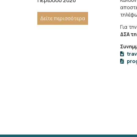
Περιόδου 2026
Καλούν
αποστ
τηλέφω
Δείτε περισσότερα
Για τη
ΔΣΑ τη
Συνημμ
tra
pro