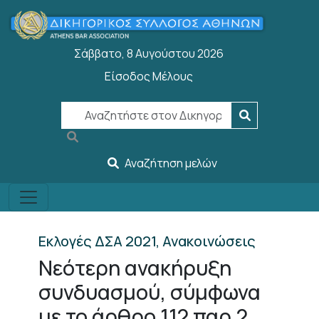
Welcome
Παράκαμψη προς το κυρίως περιεχόμενο
to
All
Σάββατο, 8 Αυγούστου 2026
in
One
Είσοδος Μέλους
User account menu
Accessibility
screen
reader.
To
start
Αναζήτηση μελών
the
All
in
One
Εκλογές ΔΣΑ 2021, Ανακοινώσεις
Accessibility
Νεότερη ανακήρυξη
screen
reader,
συνδυασμού, σύμφωνα
press
με το άρθρο 112 παρ.2
"Ctrl