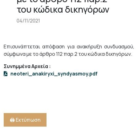
+
του κώδικα δικηγόρων
/".
This
04/11/2021
shortcut
activates
the
Επισυνάπτεται απόφαση για ανακήρυξη συνδυασμού,
screen
σύμφωνα με το άρθρο 112 παρ.2 του κώδικα δικηγόρων.
reader
to
Συνημμένα Αρχεία
:
help
neoteri_anakiryxi_syndyasmoy.pdf
you
navigate
and
interact
with
the
🖨️ Εκτύπωση
content.