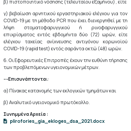
β) πιστοποιητικό νόσησης (τελευταίου εξαμήνου) , είτε
γ) βεβαίωση αρνητικού εργαστηριακού ελέγχου για τον
COVID-19 με τη μέθοδο PCR που έχει διενεργηθεί με τη
λήψη στοματοφαρυγγικού ή ρινοφαρυγγικού
επιχρίσματος εντός εβδομήντα δύο (72) ωρών, είτε
ελέγχου ταχείας ανίχνευσης αντιγόνου κορωνοϊού
COVID-19 (rapid test) εντός σαράντα οκτώ (48) ωρών.
6. Οι Εφορευτικές Επιτροπές έχουν την ευθύνη τήρησης
των προβλεπόμενων υγειονομικών μέτρων.
---Επισυνάπτοντα
ι:
α) Πίνακας κατανομής των εκλογικών τμημάτων και
β) Αναλυτικό υγειονομικό πρωτόκολλο.
Συνημμένα Αρχεία
:
plirofories_gia_ekloges_dsa_2021.docx