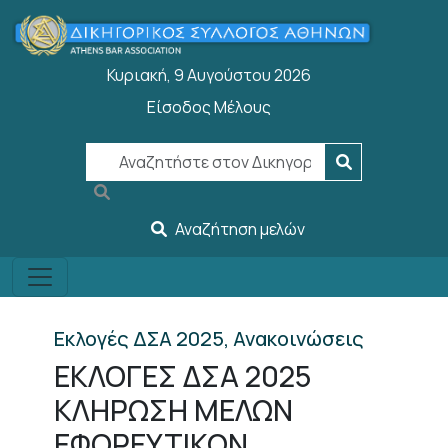
Welcome
Παράκαμψη προς το κυρίως περιεχόμενο
to
All
Κυριακή, 9 Αυγούστου 2026
in
One
Είσοδος Μέλους
User account menu
Accessibility
screen
reader.
To
start
Αναζήτηση μελών
the
All
in
One
Εκλογές ΔΣΑ 2025, Ανακοινώσεις
Accessibility
ΕΚΛΟΓΕΣ ΔΣΑ 2025
screen
reader,
ΚΛΗΡΩΣΗ ΜΕΛΩΝ
press
ΕΦΟΡΕΥΤΙΚΩΝ
"Ctrl