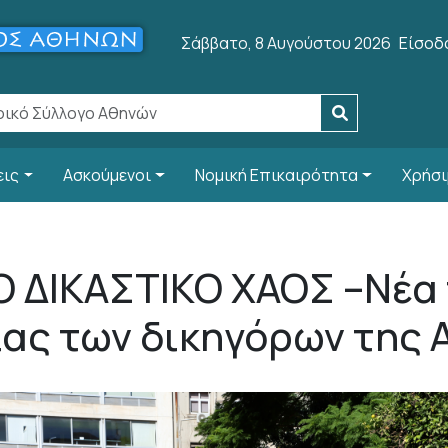
User 
Σάββατο, 8 Αυγούστου 2026
Είσοδ
εις
Ασκούμενοι
Νομική Επικαιρότητα
Χρήσι
Ο ΔΙΚΑΣΤΙΚΟ ΧΑΟΣ –Νέ
ας των δικηγόρων της 