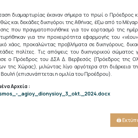
αση διαμαρτυρίας έκαναν σήμερα το πρωί ο Πρόεδρος κα
αθώς και δεκάδες δικηγόροι της Αθήνας, έξω από το Μέγαρ
σης που πραγματοποιήθηκε για τον εορτασμό της ημέρα
τυρήθηκαν για την προχειρότητα εφαρμογής του «νέου» 
ικό χάος, προκαλώντας προβλήματα σε δικηγόρους, δικασ
τάδες πολίτες. Τις απόψεις του δικηγορικού σώματος γ
σε ο Πρόεδρος του ΔΣΑ Δ. Βερβεσός (Πρόεδρος της Ο
ων της Χώρας), μιλώντας λίγο αργότερα στη διάρκεια 
 Βουλή (επισυνάπτεται η ομιλία του Προέδρου).
ένα Αρχεία
:
ismos_-_agioy_dionysioy_3_okt._2024.docx
🖨️ Εκτύ