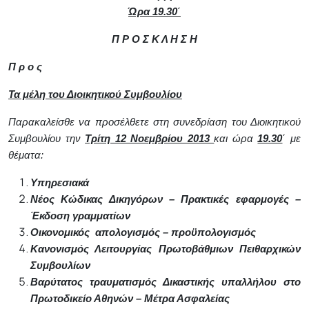
Ώρα 19.30΄
Π Ρ Ο Σ Κ Λ Η Σ Η
Π ρ ο ς
Τα μέλη του Διοικητικού Συμβουλίου
Παρακαλείσθε να προσέλθετε στη συνεδρίαση του Διοικητικού
Συμβουλίου την
Τρίτη 12 Νοεμβρίου 2013
και ώρα
19.30
΄
με
θέματα:
Υπηρεσιακά
Νέος Κώδικας Δικηγόρων – Πρακτικές εφαρμογές –
Έκδοση γραμματίων
Οικονομικός
απολογισμός – προϋπολογισμός
Κανονισμός Λειτουργίας Πρωτοβάθμιων Πειθαρχικών
Συμβουλίων
Βαρύτατος τραυματισμός Δικαστικής υπαλλήλου στο
Πρωτοδικείο Αθηνών – Μέτρα Ασφαλείας