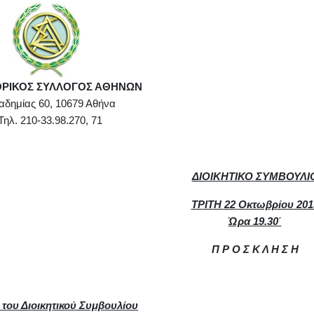
ΟΡΙΚΟΣ ΣΥΛΛΟΓΟΣ ΑΘΗΝΩΝ
ίας 60, 10679 Αθήνα
10-33.98.270, 71
ΔΙΟΙΚΗΤΙΚΟ ΣΥΜΒΟΥΛΙ
ΤΡΙΤΗ
22
Οκτωβρίου 201
Ώρα 19.30΄
Π Ρ Ο Σ Κ Λ Η Σ Η
 του Διοικητικού Συμβουλίου