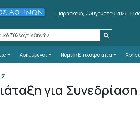
Use
Παρασκευή, 7 Αυγούστου 2026
Είσ
εις
Ασκούμενοι
Νομική Επικαιρότητα
Χρήσι
.Σ.
ιάταξη για Συνεδρίαση Δ