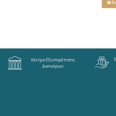
🖨️ 
Κέντρο Εξυπηρέτησης
Δικηγόρων