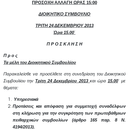
ΠΡΟΣΟΧΗ ΑΛΛΑΓΗ ΩΡΑΣ 15:00
ΔΙΟΙΚΗΤΙΚΟ ΣΥΜΒΟΥΛΙΟ
ΤΡΙΤΗ 24 ΔΕΚΕΜΒΡΙΟΥ 2013
Ώρα 15.00΄
Π Ρ Ο Σ Κ Λ Η Σ Η
Π ρ ο ς
Τα μέλη του Διοικητικού Συμβουλίου
Παρακαλείσθε να προσέλθετε στη συνεδρίαση του Διοικητικού
Συμβουλίου την
Τρίτη 24 Δεκεμβρίου 2013
και ώρα
15.00
΄
με
θέματα:
Υπηρεσιακά
Προτάσεις και απόφαση για συμμετοχή συναδέλφων
στη κλήρωση για την συγκρότηση των πρωτοβάθμιων
πειθαρχικών συμβουλίων (άρθρο 165 παρ. 8 Ν.
4194/2013).