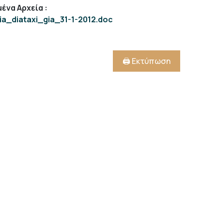
ένα Αρχεία
:
ia_diataxi_gia_31-1-2012.doc
🖨️ Εκτύπωση