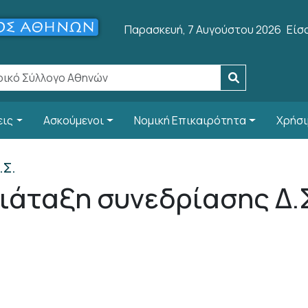
Use
Παρασκευή, 7 Αυγούστου 2026
Είσ
εις
Ασκούμενοι
Νομική Επικαιρότητα
Χρήσι
.Σ.
άταξη συνεδρίασης Δ.Σ.