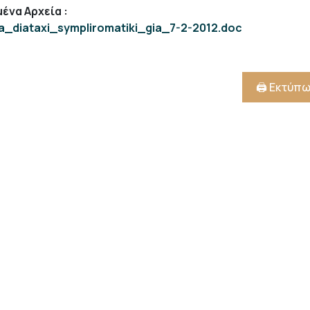
ένα Αρχεία
:
ia_diataxi_sympliromatiki_gia_7-2-2012.doc
🖨️ Εκτύπ