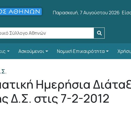
Use
Παρασκευή, 7 Αυγούστου 2026
Είσ
εις
Ασκούμενοι
Νομική Επικαιρότητα
Χρήσι
.Σ.
ατική Ημερήσια Διάτα
 Δ.Σ. στις 7-2-2012