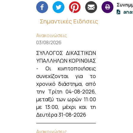
Συνημμ
+
ana
/".
This
Σημαντικές Ειδήσεις
shortcut
activates
Ανακοινώσεις
the
03/08/2026
screen
ΣΥΛΛΟΓΟΣ ΔΙΚΑΣΤΙΚΩΝ
reader
ΥΠΑΛΛΗΛΩΝ ΚΟΡΙΝΘΙΑΣ
to
- Οι κινητοποιήσεις
help
συνεχίζονται για το
you
χρονικό διάστημα, από
navigate
and
την Τρίτη 04-08-2026,
interact
μεταξύ των ωρών 11:00
with
με 13:00, μέχρι και τη
the
Δευτέρα 31-08-2026
content.
Ανακοινώσεις