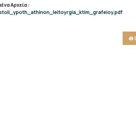
ένα Αρχεία
:
stoli_ypoth_athinon_leitoyrgia_ktim_grafeioy.pdf
🖨