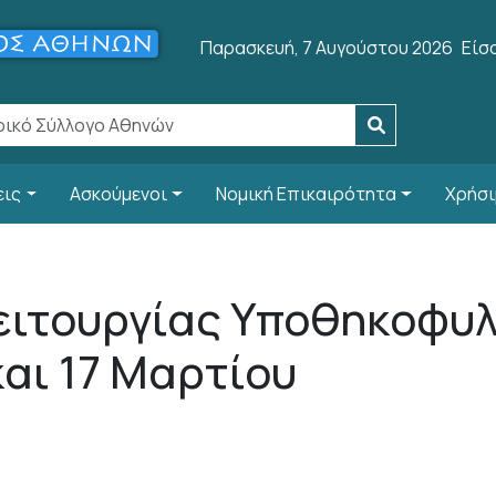
Use
Παρασκευή, 7 Αυγούστου 2026
Είσ
εις
Ασκούμενοι
Νομική Επικαιρότητα
Χρήσι
ειτουργίας Υποθηκοφυ
και 17 Μαρτίου