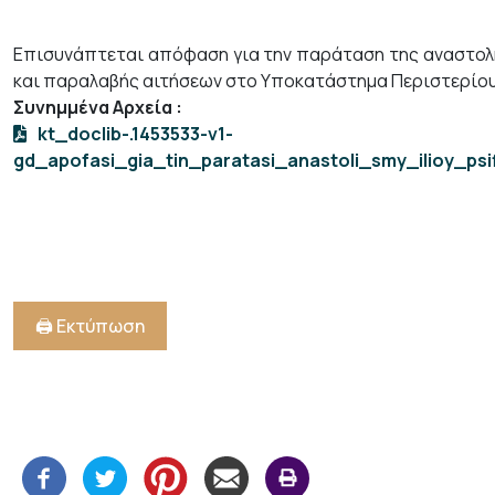
+
/".
Επισυνάπτεται απόφαση για την παράταση της αναστολ
This
και παραλαβής αιτήσεων στο Υποκατάστημα Περιστερίου
shortcut
Συνημμένα Αρχεία
:
activates
kt_doclib-.1453533-v1-
the
gd_apofasi_gia_tin_paratasi_anastoli_smy_ilioy_psif
screen
reader
to
help
you
navigate
🖨️ Εκτύπωση
and
interact
with
the
content.