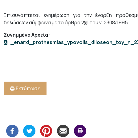
+
/".
Επισυνάπτεται ενημέρωση για την έναρξη προθεσμ
This
δηλώσεων σύμφωνα με το άρθρο 2§1 του ν. 2308/1995
shortcut
Συνημμένα Αρχεία
:
activates
_enarxi_prothesmias_ypovolis_diloseon_toy_n_2
the
screen
reader
to
help
you
navigate
🖨️ Εκτύπωση
and
interact
with
the
content.