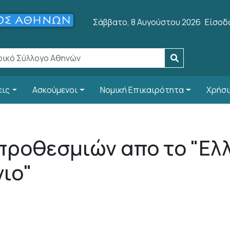
User 
Σάββατο, 8 Αυγούστου 2026
Είσοδ
εις
Ασκούμενοι
Νομική Επικαιρότητα
Χρήσι
ροθεσμιών απο το "Ελ
ιο"