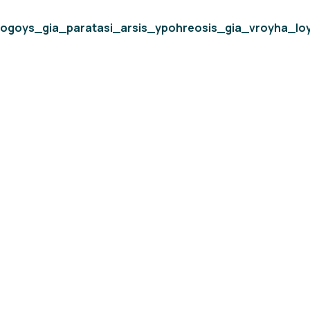
llogoys_gia_paratasi_arsis_ypohreosis_gia_vroyha_loy