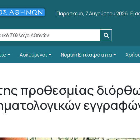
Use
Παρασκευή, 7 Αυγούστου 2026
Είσ
εις
Ασκούμενοι
Νομική Επικαιρότητα
Χρήσι
της προθεσμίας διόρθ
ηματολογικών εγγραφών