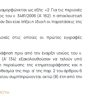
διαμορφώνεται ως εξής: «2. Για τις περιοχές
του ν. 3481/2006 (Α’ 162). η αποκλειστική
άν δεν είχε λήξει η ίδια ή οι παρατάσεις της
ριοχές στις οποίες οι πρώτες εγγραφές
ράφηση πριν από την έναρξη ισχύος του ν.
9 (Α' 134) εξακολουθούσαν να τελούν υπό
ξη περαίωσης της κτηματογράφησης και η
εσμία της περ. α' της παρ. 2 του άρθρου 6
οποίου συμπληρώνονται οκτώ (8) έτη από την
4MOYw