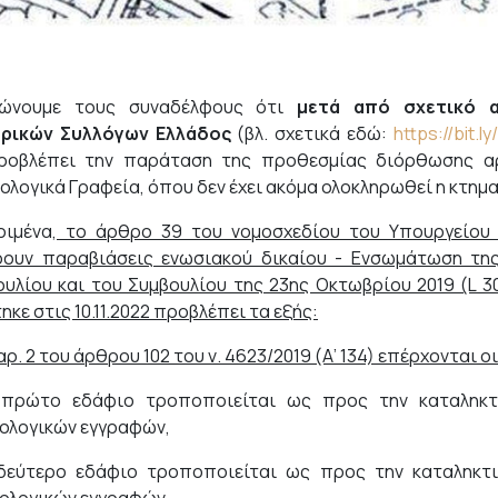
ρώνουμε τους συναδέλφους ότι
μετά από σχετικό 
ορικών Συλλόγων Ελλάδος
(βλ. σχετικά εδώ:
https://bit.
ροβλέπει την παράταση της προθεσμίας διόρθωσης αρ
ολογικά Γραφεία, όπου δεν έχει ακόμα ολοκληρωθεί η κτη
ριμένα,
το άρθρο 39 του νομοσχεδίου του Υπουργείου
ουν παραβιάσεις ενωσιακού δικαίου - Ενσωμάτωση της
ουλίου και του Συμβουλίου της 23ης Οκτωβρίου 2019 (L 3
κε στις 10.11.2022 προβλέπει τα εξής:
ρ. 2 του άρθρου 102 του ν. 4623/2019 (Α’ 134) επέρχονται ο
 πρώτο εδάφιο τροποποιείται ως προς την καταληκ
ολογικών εγγραφών,
δεύτερο εδάφιο τροποποιείται ως προς την καταληκτ