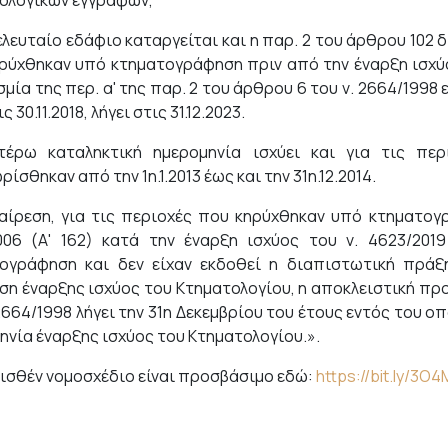
ολογικών εγγραφών,
τελευταίο εδάφιο καταργείται και η παρ. 2 του άρθρου 102 
ρύχθηκαν υπό κτηματογράφηση πριν από την έναρξη ισχύος 
ία της περ. α' της παρ. 2 του άρθρου 6 του ν. 2664/1998 ε
ς 30.11.2018, λήγει στις 31.12.2023.
τέρω καταληκτική ημερομηνία ισχύει και για τις πε
ίσθηκαν από την 1η.1.2013 έως και την 31η.12.2014.
ξαίρεση, για τις περιοχές που κηρύχθηκαν υπό κτηματογ
006 (Α' 162) κατά την έναρξη ισχύος του ν. 4623/201
ογράφηση και δεν είχαν εκδοθεί η διαπιστωτική πρά
η έναρξης ισχύος του Κτηματολογίου, η αποκλειστική προθ
 2664/1998 λήγει την 31η Δεκεμβρίου του έτους εντός του 
ηνία έναρξης ισχύος του Κτηματολογίου.».
ισθέν νομοσχέδιο είναι προσβάσιμο εδώ:
https://bit.ly/3O