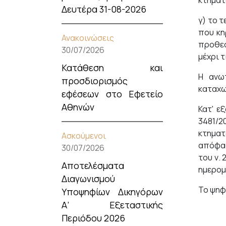
κτηματ
Δευτέρα 31-08-2026
γ) το 
που κη
Ανακοινώσεις
προθεσμ
30/07/2026
μέχρι τι
Κατάθεση και
Η ανω
προσδιορισμός
καταχωρ
εφέσεων στο Εφετείο
Αθηνών
Κατ' ε
3481/2
κτηματ
Ασκούμενοι
απόφασ
30/07/2026
του ν.
Αποτελέσματα
ημερομ
Διαγωνισμού
Το ψηφ
Υποψηφίων Δικηγόρων
Α’ Εξεταστικής
Περιόδου 2026