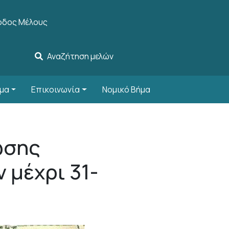
r account menu
οδος Μέλους
Αναζήτηση μελών
μα
Επικοινωνία
Νομικό Βήμα
ωσης
 μέχρι 31-