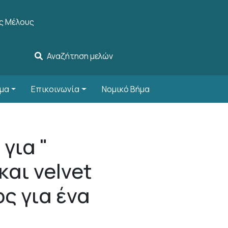
ccount menu
ς Μέλους
Αναζήτηση μελών
μα
Επικοινωνία
Νομικό Βήμα
για "
αι velvet
ς για ένα