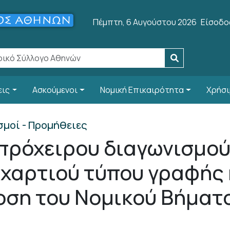
User a
Πέμπτη, 6 Αυγούστου 2026
Είσοδο
εις
Ασκούμενοι
Νομική Επικαιρότητα
Χρήσι
σμοί - Προμήθειες
πρόχειρου διαγωνισμού 
χαρτιού τύπου γραφής κ
οση του Νομικού Βήματο