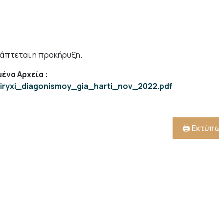
άπτεται η προκήρυξη.
ένα Αρχεία
:
kiryxi_diagonismoy_gia_harti_nov_2022.pdf
🖨️ Εκτύπ